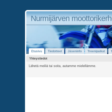
Nurmijärven moottorikerho
Etusivu
Tiedotteet
Jäseninfo
Treenipaikat
Yhteystiedot
Lähetä meiliä tai soita, autamme mielellämme.